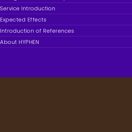
Service Introduction
Call.
Expected Effects
Introduction of References
02-6403-3046
About HYPHEN
Mail.
ptdigm@ptdigm.com