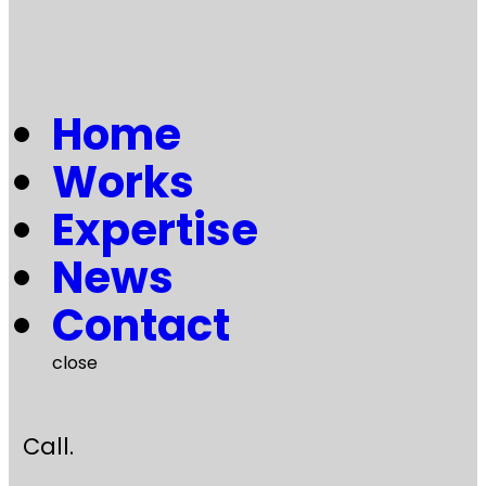
H
o
m
e
W
o
r
k
s
E
x
p
e
r
t
i
s
e
N
e
w
s
C
o
n
t
a
c
t
close
Call.